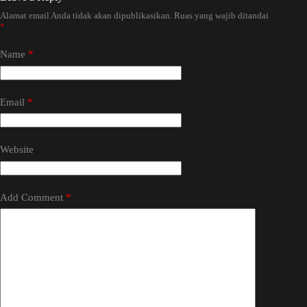
Alamat email Anda tidak akan dipublikasikan.
Ruas yang wajib ditandai
*
Name
*
Email
*
Website
Add Comment
*