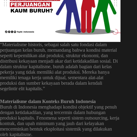
“Materialisme historis, sebagai salah satu fondasi dalam
perjuangan kelas buruh, memandang bahwa kondisi material
seperti kepemilikan alat produksi, struktur ekonomi, dan
distribusi kekayaan menjadi akar dari ketidakadilan sosial. Di
dalam struktur kapitalisme, buruh adalah bagian dari kelas
pekerja yang tidak memiliki alat produksi. Mereka hanya
memiliki tenaga kerja untuk dijual, sementara alat-alat
produksi dan sumber kekayaan berada dalam kendali
segelintir elit kapitalis.”
Materialisme dalam Konteks Buruh Indonesia
Buruh di Indonesia menghadapi kondisi objektif yang penuh
dengan ketidakadilan, yang tercermin dalam hubungan
produksi kapitalis. Fenomena seperti sistem outsourcing, kerja
kontrak, dan upah minimum yang jauh dari kelayakan
mencerminkan bentuk eksploitasi sistemik yang dilakukan
oleh kapitalisme.