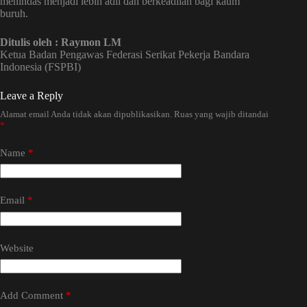
menindas menjadi lebih adil dan berkeadilan bagi kaum
buruh.
Ditulis oleh : Raymon LM
Ketua Badan Pengawas Federasi Serikat Pekerja Bandara
Indonesia (FSPBI)
Leave a Reply
Alamat email Anda tidak akan dipublikasikan.
Ruas yang wajib ditandai
*
Name
*
Email
*
Website
Add Comment
*