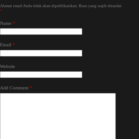
Alamat email Anda tidak akan dipublikasikan.
Ruas yang wajib ditandai
*
Name
*
Email
*
Website
Add Comment
*