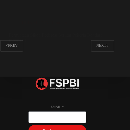
RILIS MEDIA
,
Tuntutan
Pernyataan Sikap Federasi Serikat Pekerja Bandara
Indonesia
PREV
NEXT
EMAIL
*