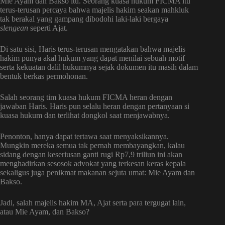
Mie Ayam dan Bakso itu. Seorang kuasa hukum FICMA itu
terus-terusan percaya bahwa majelis hakim seakan mahkluk
tak berakal yang gampang dibodohi laki-laki bergaya
slengean
seperti Ajat.
Di satu sisi, Haris terus-terusan mengatakan bahwa majelis
hakim punya akal hukum yang dapat menilai sebuah motif
serta kekuatan dalil hukumnya sejak dokumen itu masih dalam
bentuk berkas permohonan.
Salah seorang tim kuasa hukum FICMA heran dengan
jawaban Haris. Haris pun selalu heran dengan pertanyaan si
kuasa hukum dan terlihat dongkol saat menjawabnya.
Penonton, hanya dapat tertawa saat menyaksikannya.
Mungkin mereka semua tak pernah membayangkan, kalau
sidang dengan keseriusan ganti rugi Rp7,9 triliun ini akan
menghadirkan sesosok advokat yang terkesan keras kepala
sekaligus juga penikmat makanan sejuta umat: Mie Ayam dan
Bakso.
Jadi, salah majelis hakim MA, Ajat serta para tergugat lain,
atau Mie Ayam, dan Bakso?