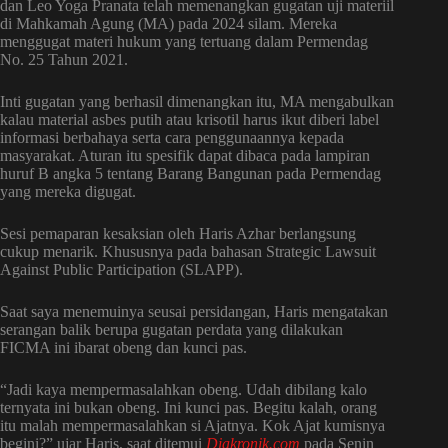
dan Leo Yoga Pranata telah memenangkan gugatan uji materiil
di Mahkamah Agung (MA) pada 2024 silam. Mereka
menggugat materi hukum yang tertuang dalam Permendag
No. 25 Tahun 2021.
Inti gugatan yang berhasil dimenangkan itu, MA mengabulkan
kalau material asbes putih atau krisotil harus ikut diberi label
informasi berbahaya serta cara penggunaannya kepada
masyarakat. Aturan itu spesifik dapat dibaca pada lampiran
huruf B angka 5 tentang Barang Bangunan pada Permendag
yang mereka digugat.
Sesi pemaparan kesaksian oleh Haris Azhar berlangsung
cukup menarik. Khususnya pada bahasan Strategic Lawsuit
Against Public Participation (SLAPP).
Saat saya menemuinya seusai persidangan, Haris mengatakan
serangan balik berupa gugatan perdata yang dilakukan
FICMA ini ibarat obeng dan kunci pas.
“Jadi kaya mempermasalahkan obeng. Udah dibilang kalo
ternyata ini bukan obeng. Ini kunci pas. Begitu kalah, orang
itu malah mempermasalahkan si Ajatnya. Kok Ajat kumisnya
begini?” ujar Haris, saat ditemui
Diakronik.com
pada Senin