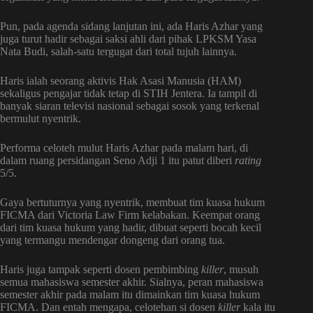
Pun, pada agenda sidang lanjutan ini, ada Haris Azhar yang
juga turut hadir sebagai saksi ahli dari pihak LPKSM Yasa
Nata Budi, salah-satu tergugat dari total tujuh lainnya.
Haris ialah seorang aktivis Hak Asasi Manusia (HAM)
sekaligus pengajar tidak tetap di STIH Jentera. Ia tampil di
banyak siaran televisi nasional sebagai sosok yang terkenal
bermulut nyentrik.
Performa celoteh mulut Haris Azhar pada malam hari, di
dalam ruang persidangan Seno Adji 1 itu patut diberi
rating
5/5.
Gaya bertuturnya yang nyentrik, membuat tim kuasa hukum
FICMA dari Victoria Law Firm kelabakan. Keempat orang
dari tim kuasa hukum yang hadir, dibuat seperti bocah kecil
yang termangu mendengar dongeng dari orang tua.
Haris juga tampak seperti dosen pembimbing
killer
, musuh
semua mahasiswa semester akhir. Sialnya, peran mahasiswa
semester akhir pada malam itu dimainkan tim kuasa hukum
FICMA. Dan entah mengapa, celotehan si dosen
killer
kala itu