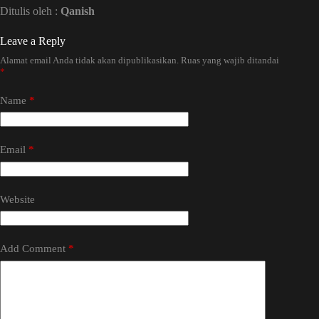
Ditulis oleh :
Qanish
Leave a Reply
Alamat email Anda tidak akan dipublikasikan.
Ruas yang wajib ditandai
*
Name
*
Email
*
Website
Add Comment
*