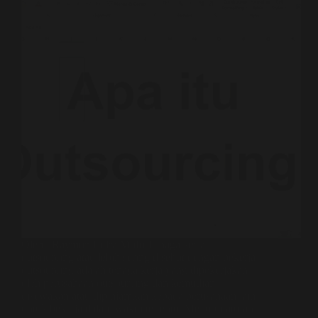
Oleh : Raymon Lidra Mufti Tenaga kerja
outsourcing atau lebih sering disebut dengan pekerja
outsourcing adalah tenaga kerja yang dipekerjakan
oleh perusahaan outsourcing dan kemudian
disewakan atau dipinjamkan kepada perusahaan lain
untuk bekerja dalam waktu tertentu. Menurut aturan