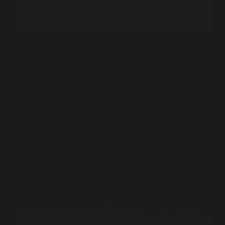
Oleh : Raymon Lidra Mufti Tangerang- Ada yang
bilang bahwa tenaga kerja outsourcing dan
perbudakan modern adalah dua hal yang berbeda,
meskipun keduanya dapat terjadi di lingkungan
kerja. Outsourcing adalah ketika sebuah perusahaan
memutuskan untuk menggunakan pihak ketiga untuk
menyediakan…
Media FSPBI
22 Februari 2023
Literasi
Pengertian Tenaga Kerja Outsourcing Menurut
Aturan Ketenagakerjaan Indonesia