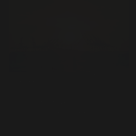
Oleh : Raymon Lidra Mufti Pemberlakuan Open
Sky ASEAN pada tahun 2015 telah membawa
dampak signifikan pada industri penerbangan di
Indonesia. Sebagai salah satu negara anggota
ASEAN, Indonesia akan segera menerapkan
kebijakan Open Sky ASEAN dengan harapan dapat
meningkatkan persaingan…
Media FSPBI
22 Februari 2023