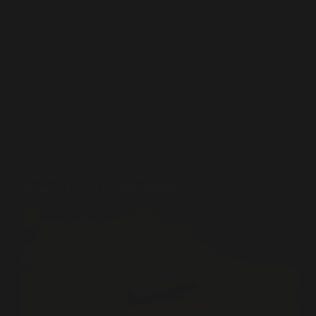
memperoleh penghasilan atau upah. Perburuhan bisa
dilakukan dalam berbagai bentuk dan jenis
pekerjaan, mulai dari pekerjaan formal hingga
pekerjaan informal, yang semuanya memiliki
tantangan dan risiko tersendiri.
Media FSPBI
27 Februari 2023
Literasi
Dampak Negatif Pemberlakuan Open Sky ASEAN
Terhadap Pekerja Bandara di Indonesia