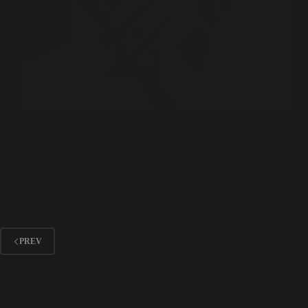
Sebagai hak dasar atau asasi yang melekat dalam diri
setiap orang terutama dalam hal berserikat,
berkumpul dan menyampaikan pendapat, maka
semua pekerja memiliki hak untuk membentuk
serikat pekerja dalam perusahaan. Hal ini dilindungi
oleh hukum di banyak negara, termasuk Indonesia,
di mana pekerja diizinkan untuk membentuk serikat
pekerja untuk memperjuangkan hak-hak mereka dan
meningkatkan kondisi kerja mereka.
Media FSPBI
20 Februari 2023
PREV