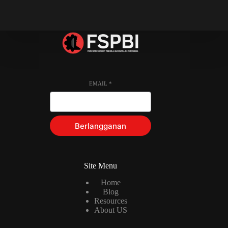
EMAIL
*
Berlangganan
Site Menu
Home
Blog
Resources
About US