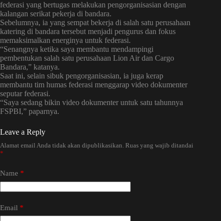
federasi yang bertugas melakukan pengorganisasian dengan
kalangan serikat pekerja di bandara.
Sebelumnya, ia yang sempat bekerja di salah satu perusahaan
katering di bandara tersebut menjadi pengurus dan fokus
memaksimalkan energinya untuk federasi.
“Senangnya ketika saya membantu mendampingi
pembentukan salah satu perusahaan Lion Air dan Cargo
Bandara,” katanya.
Saat ini, selain sibuk pengorganisasian, ia juga kerap
membantu tim humas federasi menggarap video dokumenter
seputar federasi.
“Saya sedang bikin video dokumenter untuk satu tahunnya
FSPBI,” paparnya.
Leave a Reply
Alamat email Anda tidak akan dipublikasikan.
Ruas yang wajib ditandai
*
Name
*
Email
*