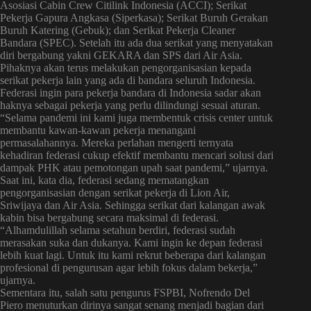
Asosiasi Cabin Crew Citilink Indonesia (ACCI); Serikat
Pekerja Gapura Angkasa (Siperkasa); Serikat Buruh Gerakan
Buruh Katering (Gebuk); dan Serikat Pekerja Cleaner
Bandara (SPEC). Setelah itu ada dua serikat yang menyatakan
diri bergabung yakni GEKARA dan SPS dari Air Asia.
Pihaknya akan terus melakukan pengorganisasian kepada
serikat pekerja lain yang ada di bandara seluruh Indonesia.
Federasi ingin para pekerja bandara di Indonesia sadar akan
haknya sebagai pekerja yang perlu dilindungi sesuai aturan.
“Selama pandemi ini kami juga membentuk crisis center untuk
membantu kawan-kawan pekerja menangani
permasalahannya. Mereka perlahan mengerti ternyata
kehadiran federasi cukup efektif membantu mencari solusi dari
dampak PHK atau pemotongan upah saat pandemi,” ujarnya.
Saat ini, kata dia, federasi sedang mematangkan
pengorganisasian dengan serikat pekerja di Lion Air,
Sriwijaya dan Air Asia. Sehingga serikat dari kalangan awak
kabin bisa bergabung secara maksimal di federasi.
“Alhamdulillah selama setahun berdiri, federasi sudah
merasakan suka dan dukanya. Kami ingin ke depan federasi
lebih kuat lagi. Untuk itu kami rekrut beberapa dari kalangan
profesional di pengurusan agar lebih fokus dalam bekerja,”
ujarnya.
Sementara itu, salah satu pengurus FSPBI, Nofrendo Del
Piero menuturkan dirinya sangat senang menjadi bagian dari