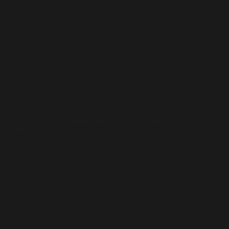
Perempuan Mahardhika tersebut berlangsung pada
22-24 September 2022 di Cico Resort Jl.
Tumenggung Wiradireja No.216, Cimahpar, Bogor
Utara, Kota Bogor,…
Miko
27 September 2022
Literasi
FSPBI Lakukan Kunjungan Kerja ke Kantor
SIPERKASA
fspbi.or.id/,- Federasi Serikat Pekerja Bandara
Indonesia (FSPBI), melakukan kunjungan kerja ke
Kantor Serikat Pekerja Gapura Angkasa
(SIPERKASA) yang berada di Kemayoran, Jakarta
Pusat. Kunjungan FSPBI yang dilakukan pada
Senin, 19 September 2022 terdiri dari Ketua umum
FSPBI, bidang Advokasi, Bidang…
Miko
20 September 2022