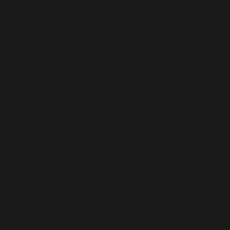
Literasi
Perjuangan Serikat Pekerja Belanda Meningkatkan
Gaji Pekerja Bandara Schiphol Berhasil
Federasi serikat pekerja Belanda telah mencapai
kesepakatan dengan Bandara Udara Internasional
Schiphol, Amsterdam, untuk meningkatkan gaji para
pekerja di musim panas pasca-Covid-19. Federasi
Pekerja Transportasi Internasional (ITF) menyambut
baik kesepakatan tersebut sebagai upaya kerja keras
antara Federasi Gerakan Serikat Buruh…
Miko
3 Juni 2022
Literasi
APPUI Gelar Seminar Kesehatan Mental dan