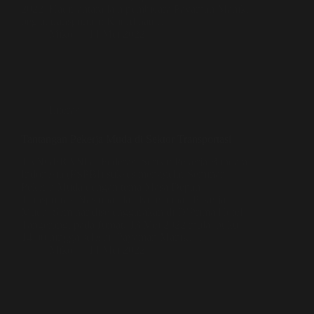
2022. Hadir antara lain pembicara Payaman Manik,
pegiat transportasi; Koordinator…
Miko
14 Mei 2022
Literasi
Tantangan Pekerja Muda di Sektor Transportasi
TANGERANG– Federasi Serikat Pekerja Bandara
Indonesia (FSPBI) sukses menggelar Seminar
Pekerja Muda dengan tema Masa Depan
Transportasi Nasional dan Kerentanan Pekerja
Muda. Seminar diselenggarakan di D’Prima Hotel
Tangerang, pada Jumat, 13 Mei 2022 mulai pukul
14.00 hingga selesai. Payaman Manik,…
Miko
14 Mei 2022