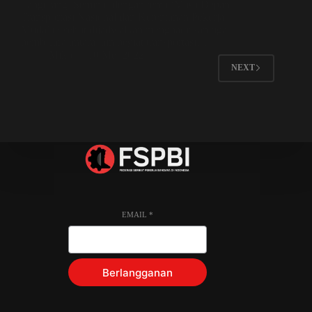
Tangerang. Seminar dengan tema ‘Masa Depan
Transportasi Nasional dan Kerentanan Pekerja
Muda’ tersebut dijadwalkan menghadirkan tiga
pembicara antara lain pegiat transportasi…
Miko
10 Mei 2022
NEXT
EMAIL
*
Berlangganan