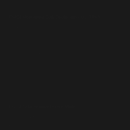
Literasi
FSPBI Menyambut Baik Disahkannya UU TPKS
TANGERANG– Banyak kalangan menyambut baik
disahkannya UU Nomor 12 Tahun 2022 tentang
Tindak Pidana Kekerasan Seksual atau UU TPKS.
Salah satunya, aktivis perempuan yang juga
Sekretaris Jenderal Federasi Serikat Pekerja Bandara
Indonesia (FSPBI) Jacqueline Tuawanakotta. Jacky,
sapaan akrabnya mengaku lega,…
Miko
11 Mei 2022
Literasi
FSPBI Gelar Seminar Pekerja Muda
TANGERANG– Federasi Serikat Pekerja Bandara
Indonesia (FSPBI) menggelar Seminar Pekerja
Muda pada Jumat, 13 Mei 2022 di Hotel D’Prima,