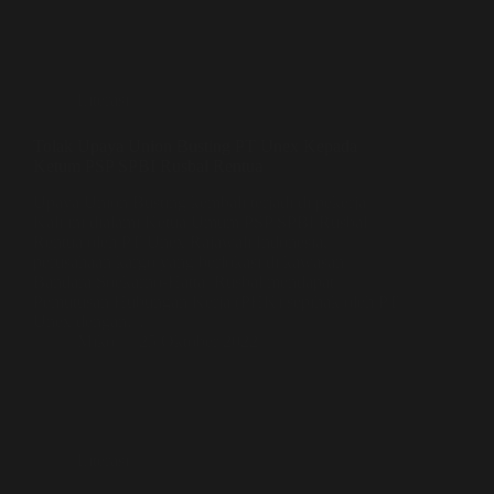
Literasi
Tolak Upaya Union Busting PT Unex Kepada
Ketum PSP SPBI Rusbal Rentua
Upaya Union Busting kembali terjadi di pekerja.
Kali ini dialami Ketua Umum PSP SPBI Rusbal
Rentua oleh PT Unex Rajawali Indonesia,
perusahaan kargo yang berlokasi di kawasan
Bandara Soekarno-Hatta. Rusbal mendapat
Pemutusan Hubungan Kerja (PHK) sepihak oleh PT
Unex dengan…
Miko
25 Oktober 2022
Literasi