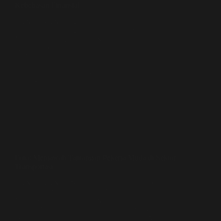
Kebebasan Finansial
TANGERANG– Asosiasi Pramugara Pramugari
Udara Indonesia (APPUI) menggelar Seminar
Mental Health Awareness & Financial Freedom for
Aviation Officer di Ibis Hotel Sunter Jakarta, Selasa,
31 Mei 2022. Seminar tersebut terselenggara atas
kerjasama Sinarmas Sekuritas, SimInvestival, ITTF
dan Primaya Hospital. “Seminar…
Miko
1 Juni 2022
Literasi
Foto: Menjawab Tantangan Pekerja Muda di Sektor
Transportasi
TANGERANG– Sejumlah pekerja dan aktivis
menghadiri Seminar Pekerja Muda dengan tema
Masa Depan Transportasi Nasional dan Kerentanan
Pekerja Muda yang diselenggarakan FSPBI di
D’Prima Hotel Tangerang, pada Jumat, 13 Mei