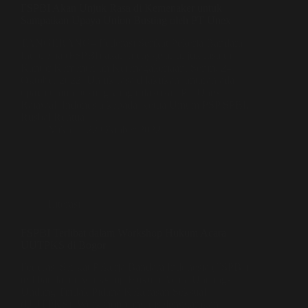
FSPBI Akan Unjuk Rasa di Kemenaker untuk
Sampaikan Upaya Union Busting oleh PT Unex
TANGERANG– Federasi Serikat Pekerja Bandara
Indonesia (FSPBI) akan menggelar unjuk rasa di
Kantor Kementerian Ketenagakerjaan, Senin, 24
Oktober 2022. Unjuk rasa dilakukan lantaran ada
upaya union busting yang dilakukan PT Unex
Rajawali Indonesia kepada Ketua Umum PSP SPBI,
Rusbal Rentua.…
Miko
22 Oktober 2022
Literasi
FSPBI Terlibat dalam Workshop Hukum Acara
UUTPKS di Bogor
Federasi Serikat Pekerja Bandara Indonesia (FSPBI)
terlibat dalam workshop Hukum Acara Undang-
Undang Tindak Pidana Kekerasan Seksual
(UUTPKS). Workshop yang diselenggarakan