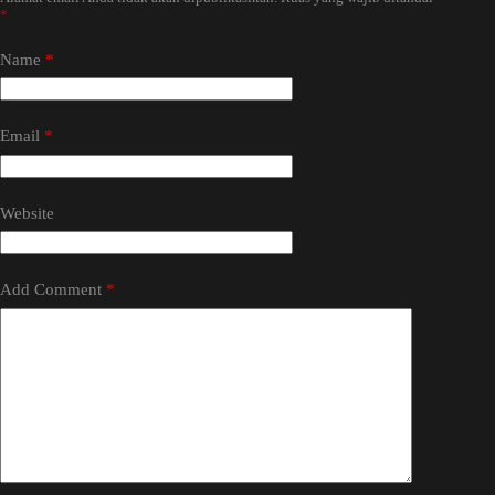
*
Name
*
Email
*
Website
Add Comment
*