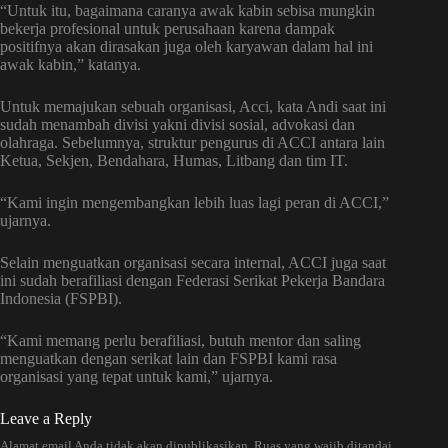
“Untuk itu, bagaimana caranya awak kabin sebisa mungkin
bekerja profesional untuk perusahaan karena dampak
positifnya akan dirasakan juga oleh karyawan dalam hal ini
awak kabin,” katanya.
Untuk memajukan sebuah organisasi, Acci, kata Andi saat ini
sudah menambah divisi yakni divisi sosial, advokasi dan
olahraga. Sebelumnya, struktur pengurus di ACCI antara lain
Ketua, Sekjen, Bendahara, Humas, Litbang dan tim IT.
“Kami ingin mengembangkan lebih luas lagi peran di ACCI,”
ujarnya.
Selain menguatkan organisasi secara internal, ACCI juga saat
ini sudah berafiliasi dengan Federasi Serikat Pekerja Bandara
Indonesia (FSPBI).
“Kami memang perlu berafiliasi, butuh mentor dan saling
menguatkan dengan serikat lain dan FSPBI kami rasa
organisasi yang tepat untuk kami,” ujarnya.
Leave a Reply
Alamat email Anda tidak akan dipublikasikan.
Ruas yang wajib ditandai