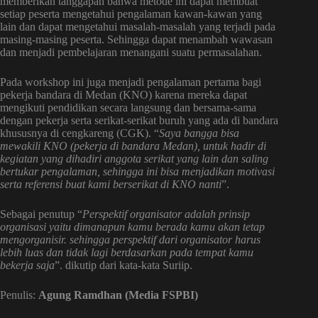
memberikan tanggapan bahwa metode ini dapat membuat
setiap peserta mengetahui pengalaman kawan-kawan yang
lain dan dapat mengetahui masalah-masalah yang terjadi pada
masing-masing peserta. Sehingga dapat menambah wawasan
dan menjadi pembelajaran menangani suatu permasalahan.
Pada workshop ini juga menjadi pengalaman pertama bagi
pekerja bandara di Medan (KNO) karena mereka dapat
mengikuti pendidikan secara langsung dan bersama-sama
dengan pekerja serta serikat-serikat buruh yang ada di bandara
khususnya di cengkareng (CGK). “
Saya bangga bisa
mewakili KNO (pekerja di bandara Medan), untuk hadir di
kegiatan yang dihadiri anggota serikat yang lain dan saling
bertukar pengalaman, sehingga ini bisa menjadikan motivasi
serta referensi buat kami berserikat di KNO nanti
”.
Sebagai penutup “
Perspektif organisator adalah prinsip
organisasi yaitu dimanapun kamu berada kamu akan tetap
mengorganisir. sehingga perspektif dari organisator harus
lebih luas dan tidak lagi berdasarkan pada tempat kamu
bekerja saja
”. dikutip dari kata-kata Suriip.
Penulis:
Agung Ramdhan (Media FSPBI)