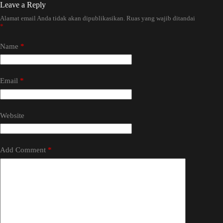
Leave a Reply
Alamat email Anda tidak akan dipublikasikan.
Ruas yang wajib ditandai
*
Name
*
Email
*
Website
Add Comment
*