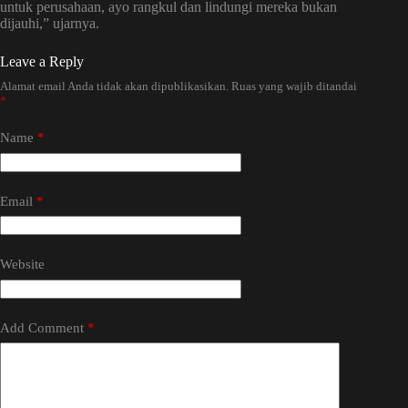
untuk perusahaan, ayo rangkul dan lindungi mereka bukan
dijauhi,” ujarnya.
Leave a Reply
Alamat email Anda tidak akan dipublikasikan.
Ruas yang wajib ditandai
*
Name
*
Email
*
Website
Add Comment
*