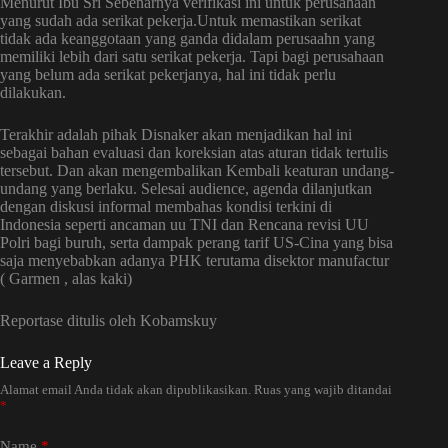
Menurut Ibu Sri Sebenarnya verifikasi ini untuk perusahaan
yang sudah ada serikat pekerja.Untuk memastikan serikat
tidak ada keanggotaan yang ganda didalam perusaahn yang
memiliki lebih dari satu serikat pekerja. Tapi bagi perusahaan
yang belum ada serikat pekerjanya, hal ini tidak perlu
dilakukan.
Terakhir adalah pihak Disnaker akan menjadikan hal ini
sebagai bahan evaluasi dan koreksian atas aturan tidak tertulis
tersebut. Dan akan mengembalikan Kembali keaturan undang-
undang yang berlaku. Selesai audience, agenda dilanjutkan
dengan diskusi informal membahas kondisi terkini di
Indonesia seperti ancaman uu TNI dan Rencana revisi UU
Polri bagi buruh, serta dampak perang tarif US-Cina yang bisa
saja menyebabkan adanya PHK terutama disektor manufactur
( Garmen , alas kaki)
Reportase ditulis oleh Kobamskuy
Leave a Reply
Alamat email Anda tidak akan dipublikasikan.
Ruas yang wajib ditandai
*
Name
*