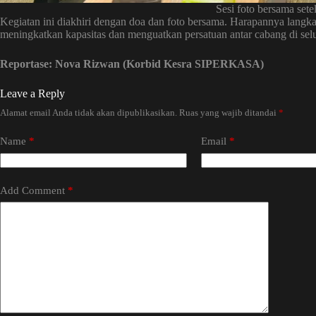
Sesi foto bersama sete
Kegiatan ini diakhiri dengan doa dan foto bersama. Harapannya langkah 
meningkatkan kapasitas dan menguatkan persatuan antar cabang di sel
Reportase: Nova Rizwan (Korbid Kesra SIPERKASA)
Leave a Reply
Alamat email Anda tidak akan dipublikasikan.
Ruas yang wajib ditandai
*
Name
*
Email
*
Add Comment
*