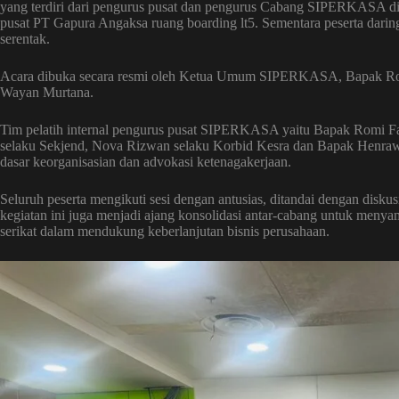
yang terdiri dari pengurus pusat dan pengurus Cabang SIPERKASA di s
pusat PT Gapura Angaksa ruang boarding lt5. Sementara peserta darin
serentak.
Acara dibuka secara resmi oleh Ketua Umum SIPERKASA, Bapak Ro
Wayan Murtana.
Tim pelatih internal pengurus pusat SIPERKASA yaitu Bapak Rom
selaku Sekjend, Nova Rizwan selaku Korbid Kesra dan Bapak Henrawa
dasar keorganisasian dan advokasi ketenagakerjaan.
Seluruh peserta mengikuti sesi dengan antusias, ditandai dengan diskusi 
kegiatan ini juga menjadi ajang konsolidasi antar-cabang untuk menyam
serikat dalam mendukung keberlanjutan bisnis perusahaan.