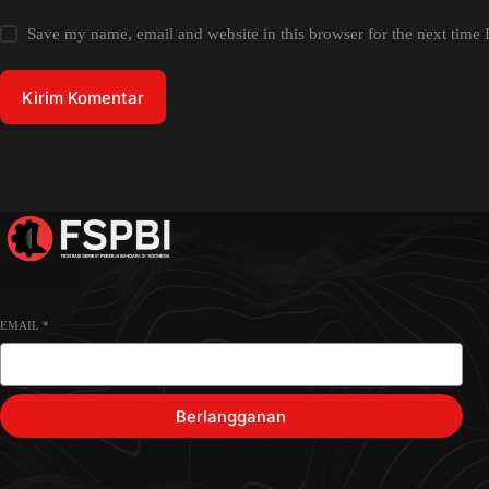
Save my name, email and website in this browser for the next time
Kirim Komentar
EMAIL
*
Berlangganan