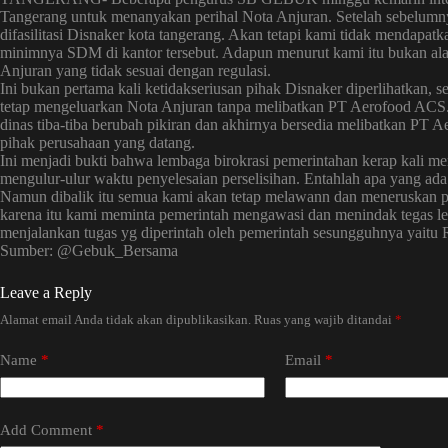
Tangerang untuk menanyakan perihal Nota Anjuran. Setelah sebelumnya
difasilitasi Disnaker kota tangerang. Akan tetapi kami tidak mendapat
minimnya SDM di kantor tersebut. Adapun menurut kami itu bukan alas
Anjuran yang tidak sesuai dengan regulasi.
Ini bukan pertama kali ketidakseriusan pihak Disnaker diperlihatkan, 
tetap mengeluarkan Nota Anjuran tanpa melibatkan PT Aerofood ACS. 
dinas tiba-tiba berubah pikiran dan akhirnya bersedia melibatkan PT 
pihak perusahaan yang datang.
Ini menjadi bukti bahwa lembaga birokrasi pemerintahan kerap kali 
mengulur-ulur waktu penyelesaian perselisihan. Entahlah apa yang ada 
Namun dibalik itu semua kami akan tetap melawann dan meneruskan pe
karena itu kami meminta pemerintah mengawasi dan menindak tegas l
menjalankan tugas yg diperintah oleh pemerintah sesungguhnya yai
Sumber: @Gebuk_Bersama
Leave a Reply
Alamat email Anda tidak akan dipublikasikan.
Ruas yang wajib ditandai
*
Name
*
Email
*
Add Comment
*