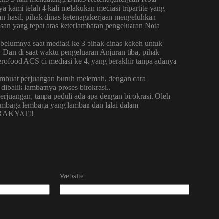
 kami telah 4 kali melakukan mediasi tripartite yang
kan hasil, pihak dinas ketenagakerjaan mengeluhkan
an yang tepat atas keterlambatan pengeluaran Nota
sebelumnya saat mediasi ke 3 pihak dinas kekeh untuk
Dan di saat waktu pengeluaran Anjuran tiba, pihak
Aerofood ACS di mediasi ke 4, yang berakhir tanpa adanya
membuat perjuangan buruh melemah, dengan cara
dibalik lambatnya proses birokrasi..
rjuangan, tanpa peduli ada apa dengan birokrasi. Oleh
embaga lembaga yang lamban dan lalai dalam
tu RAKYAT!!
Website