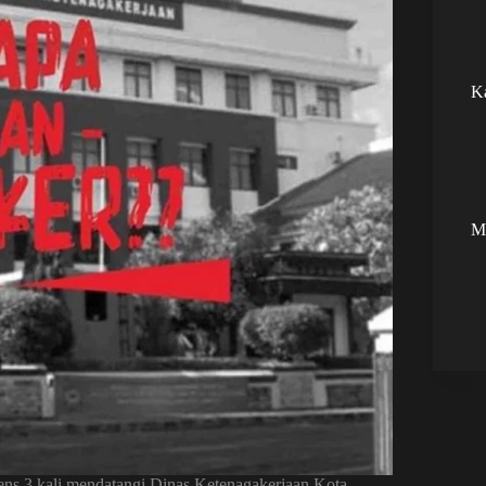
Ka
M
3 kali mendatangi Dinas Ketenagakerjaan Kota