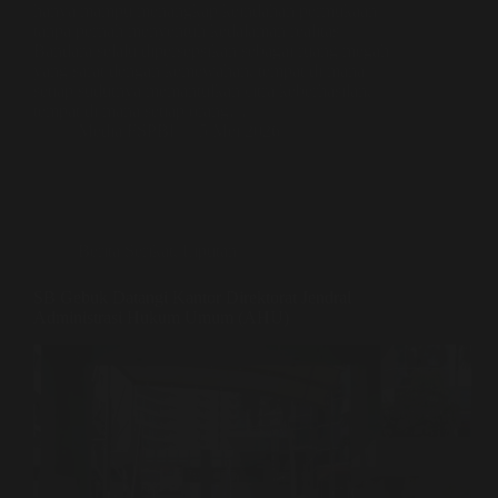
hanya mampu menangkap keindahan permukaan
tanpa pernah menyentuh kedalaman realitas.
Bandara selalu dipersepsikan sebagai ruang megah
yang sarat dengan kemewahan, tempat di mana
setiap sudutnya memantulkan citra keberhasilan,
tempat di mana setiap orang…
Media FSPBI
5 Mei 2026
Berita Serikat
,
Liputan
SB Gebuk Datangi Kantor Direktorat Jendral
Administrasi Hukum Umum (AHU)