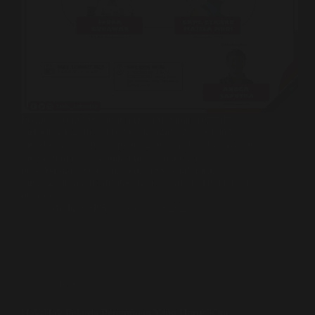
Focus Group Discussion (FGD) dapat menjadi
metode yang efektif untuk mengidentifikasi dan
mendiskusikan peran penting pekerja bandara dalam
memastikan keselamatan dan keamanan
penerbangan, serta cara-cara potensial untuk
meningkatkan efektivitas mereka dalam menjalankan
perannya.
Media FSPBI
13 Maret 2023
Literasi
Hak-Hak Pekerja Perempuan Yang Harus Kita