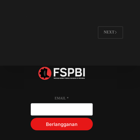
yang kita miliki dan hak tersebut diatur dalam
Undang-Undang serta aturan ketenagakerjaan yang
terkait. Apa saja sih hak-hak pekerja perempuan
yang dilindungi negara?
Media FSPBI
1 Maret 2023
NEXT
EMAIL
*
Berlangganan