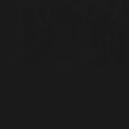
Dari kejadian tersebut, tidak bisa kita pungkiri
bahwa Bandara adalah objek vital negara, dimana
keamanan, keselamatan dan kenyamanan bukan
hanya tentang pekerja bandara dan pemberi kerja,
namun penumpang sebagai pengguna jasa juga
menjadi bagian didalamnya. Hal ini tentu saja
memerlukan perhatian lebih tentang bagaimana
pekerja bandara khususnya pertugas Avsec menjaga
keamanan dan keselamatan bandara. Keterampilan
dan kemampuan tersebut dapat dilakukan secara
profesional jika mereka mendapatkan pelatihan dan
Pendidikan secara khusus kepada para pekerja yang