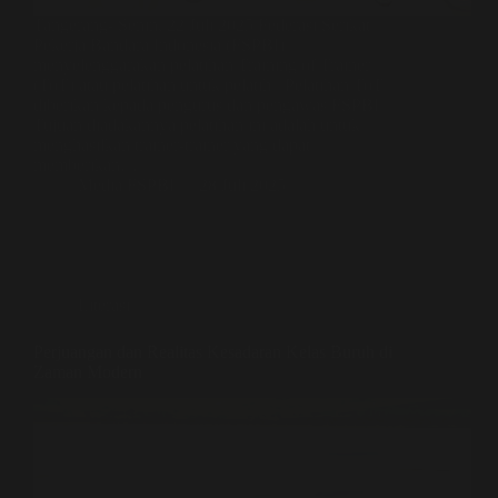
Tangerang- Senin, 22 Juli 2025 Federasi Serikat
Pekerja Bandara Indonesia (FSPBI)
menyelenggarakan pelatihan Training of Trainer
(ToT) atau pelatihan untuk pelatih. Pelatihan ToT
diberikan kepada pengurus dan pengawas FSPBI.
Tujuan diadakannya pelatihan ini adalah untuk
menghasilkan trainer-trainer yang dapat
memberikan…
Media FSPBI
28 Juli 2025
Literasi
Perjuangan dan Realitas Kesadaran Kelas Buruh di
Zaman Modern