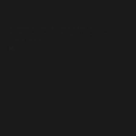
Kabar Bandara
,
Literasi
Pemulihan apa yang dibicarakan industri, jika
Kondisi mereka yang menghidupkan bandara justru
semakin terpuruk?
Industri pulih, tetapi luka para pekerja bandara?
Tidak. Ada pekerja yang sudah 10 tahun bekerja
namun masih berstatus kontrak. Lalu, ada juga yang
tidak pernah merasakan kenaikan upah, beberapa
harus pulang subuh, untuk sekedar mengistirahatkan
badan sebelum masuk kembali di…
Media FSPBI
2 Januari 2026
Berita Serikat
,
Liputan