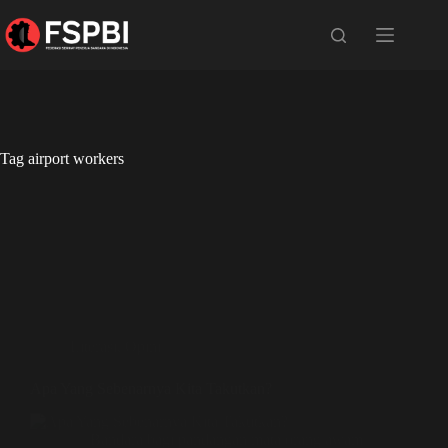
Tag
airport workers
Literasi
,
Opini
Apa Yang Sebenarnya Kita Takutkan?
Bandara bagi pandangan mata orang awam