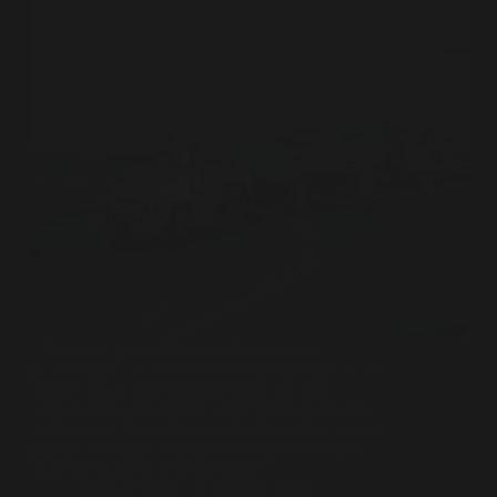
“Apa yang harus dilakukan dengan para
penganggur”; sementara jumlah penganggur terus
membengkak dari tahun ke tahun, tak ada
seorangpun yang menjawab pertanyaan itu; dan
kami hampir dapat menghitung detik-detik ketika
para penganggur, dengan kehilangan kesabaran,
akan mengambil nasib mereka ke…
Media FSPBI
1 Oktober 2024