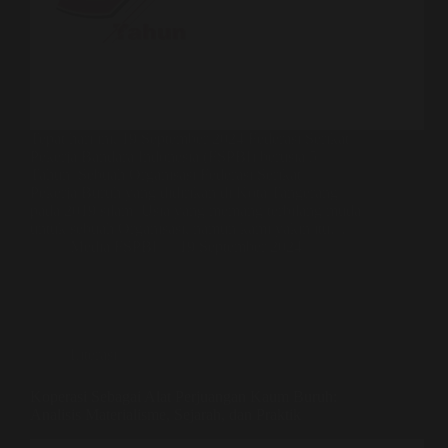
Tepat hari ini, 19 September 2024 Federasi Serikat
Pekerja Bandara Indonesia (FSPBI) berusia 5
Tahun. Sebuah Organisasi Federasi Serikat
Pekerja/Buruh yang didirikan di Kota Tangerang
pada 2019 silam. Usia yang memang terbilang muda
untuk sebuah Organisasi, namun kami yakin itu…
Media FSPBI
19 September 2024
Literasi
Koperasi Sebagai Alat Perjuangan Kaum Buruh:
Analisis Materialisme, Sejarah, dan Praktik