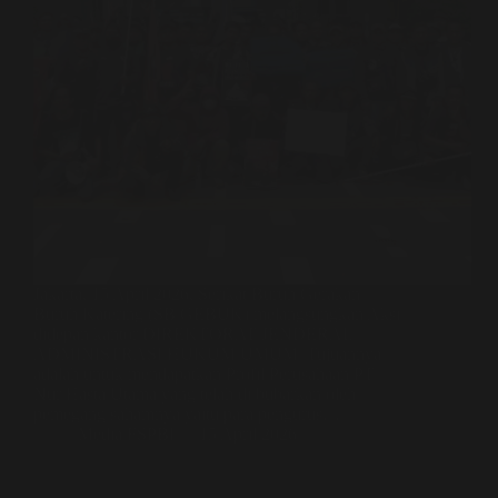
Jakarta, 15 April 2026, Serikat Buruh Gerakan
Buruh Katering (SB GEBUK) melangsungkan Aksi
didepan kantor DIREKTORAT JENDERAL
ADMINISTRASI HUKUM UMUM. Tujuannya
adalah untuk mendapatkan Profil Perusahaan PT
Nur Hasta Utama yang telah di bubarkan oleh
pemegang sahamnya yaitu para pengurus…
Media FSPBI
15 April 2026