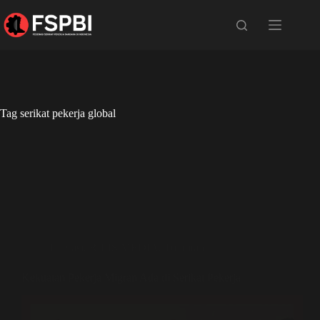
Tag
serikat pekerja global
Literasi
,
RILIS MEDIA
,
Tuntutan
Kekuatan Pekerja Migran Ada di Serikat Pekerja