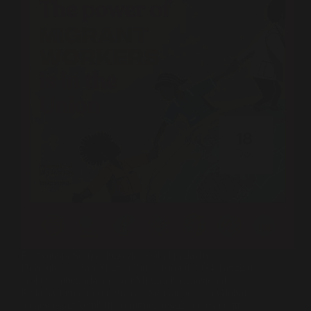
Pernyataan Serikat Pekerja Global pada 18
Desember – Hari Migran Internasional 2024 Tanggal
18 Desember adalah Hari Migran Internasional.
Pada hari ini dan seterusnya. Serikat pekerja Global
menegaskan kembali komitmen teguh mereka untuk