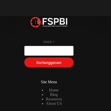
mendukung pekerja migran dalam perjuangan
mereka untuk…
Media FSPBI
17 Desember 2024
EMAIL
*
Berlangganan
Site Menu
Home
Blog
Resources
About US