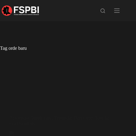
Tag
orde baru
Literasi
Reformasi Buruh yang Tertunda: Dari Orde Baru ke
Era Omnibus