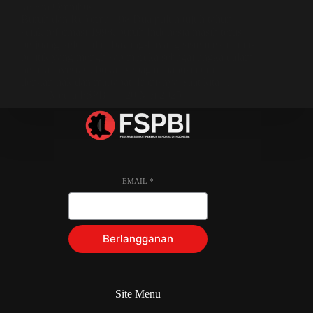
Buruh dan Reformasi 98 Dua puluh tujuh tahun
sejak reformasi 1998, buruh Indonesia masih terus
berjuang keluar dari bayang-bayang sistem ekonomi-
politik yang menghisap mereka sebagai angka dalam
neraca investasi, bukan sebagai manusia utuh
dengan hak dan martabat. Ironisnya, saat kita…
Media FSPBI
20 Mei 2025
EMAIL
*
Berlangganan
Site Menu