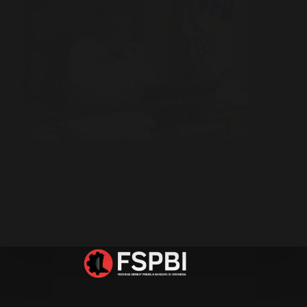
Baru-baru ini, Kementerian Ketenagakerjaan
menghapus syarat pencari kerja yang diskriminatif di
platform SISNAKER. Syarat seperti batas usia
maksimal, berpenampilan menarik (good looking),
dan status belum menikah, sekarang telah dihapus.
Ini merupakan langkah penting yang sudah
seharusnya dilakukan sejak lama. Selama…
Media FSPBI
2 Juni 2025