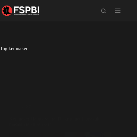
Tag
kemnaker
Literasi
Kemnaker Hapus Syarat Diskriminatif, apakah
masalah telah selesai?