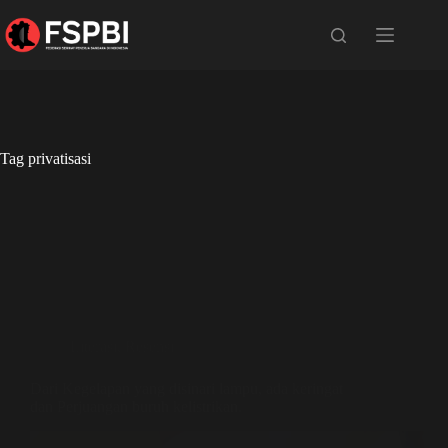
Tag
privatisasi
Literasi
,
Resensi
Dari Kegelapan yang disinari lampu, ada keringat
dan Perjuangan buruh kelistrikan.