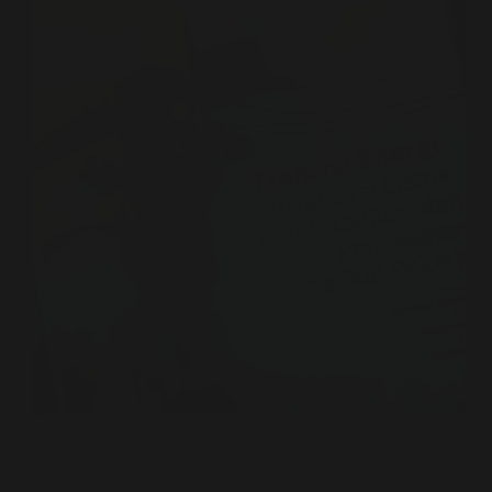
Resensi Buku: Transisi Energi: Privatisasi listrik,
Ketidakadilan dan perlawanan serikat Pada Jumat 13
Februari 2026 pagi hari. Bertepatan dengan acara
peluncuran 4 buku di LBH Jakarta, saya berangkat