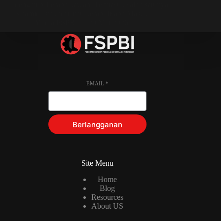
dengan beberapa kawan. Termasuk salah satunya
Khamid Istakhori atau kerap disapa Mas…
Media FSPBI
20 Mei 2026
EMAIL
*
Berlangganan
Site Menu
Home
Blog
Resources
About US