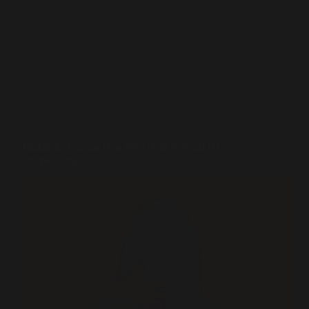
Februari 2024 bertempat di Qubika Hotel,
Tangerang. Pada Kongreslub ini melahirkan sebuah
hasil dengan mengangkat…
Media FSPBI
28 Februari 2024
Literasi
Tindak Kekerasan Dan Pelecehan Seksual Di
Tempat Kerja