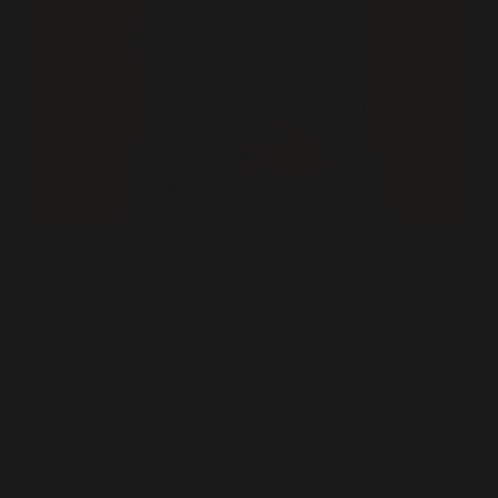
Mungkin ada beberapa di antara kita yang belum
memahami dengan jelas tentang definisi kekerasan
dan pelecehan seksual di tempat kerja. Oleh karena
itu, mari kita mulai dengan menggali definisi dari
kedua hal tersebut.
Kekerasan di tempat kerja dapat diartikan sebagai
tindakan kekerasan fisik, psikologis, atau emosional
yang terjadi di lingkungan kerja. Sedangkan
pelecehan seksual di tempat kerja adalah perilaku
yang tidak diinginkan dan tidak pantas dengan sifat
seksual atau gender yang berulang kali terjadi dan
merendahkan martabat serta membuat orang merasa