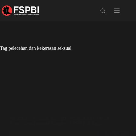
Tag
pelecehan dan kekerasan seksual
Berita Serikat
,
Kabar Bandara
Jacqueline Tuwanakotta segera mengadakan Rumah
Aman, sesuai mandat Kongres 2 FSPBI di Jogja.