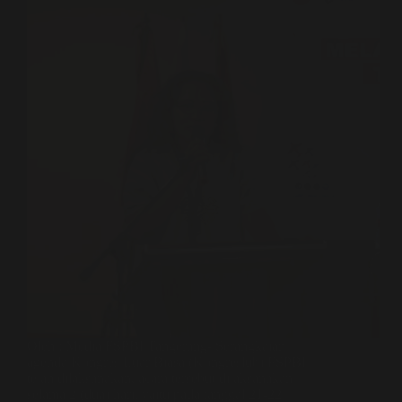
Oleh : Media FSPBI Tangerang- Serangkaian
agenda Kongres Luar Biasa (Kongreslub) FSPBI
telah dilaksanakan, acara tersebut dilaksanakan
selama 2 (dua) hari, yaitu pada tanggal 21-22