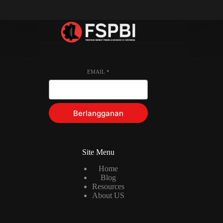
tidak nyaman.
Media FSPBI
15 Mei 2023
EMAIL
*
Berlangganan
Site Menu
Home
Blog
Resources
About US