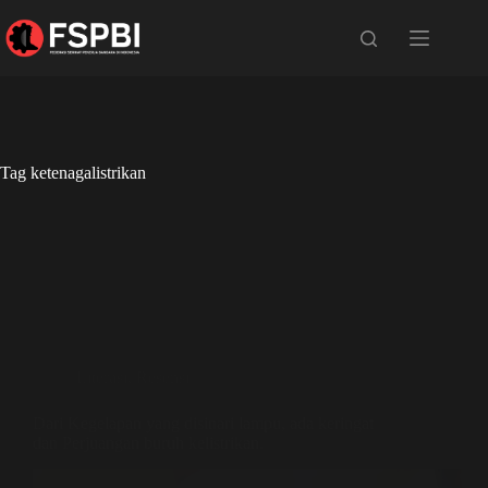
Tag
ketenagalistrikan
Literasi
,
Resensi
Dari Kegelapan yang disinari lampu, ada keringat
dan Perjuangan buruh kelistrikan.