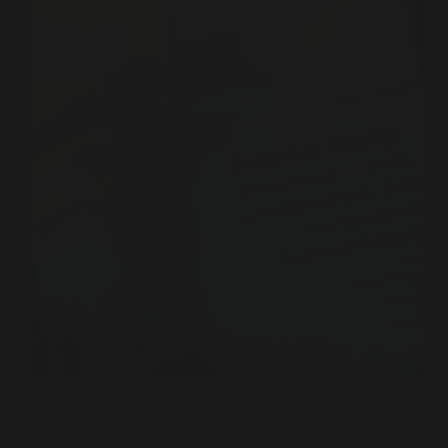
Resensi Buku: Transisi Energi: Privatisasi listrik,
Ketidakadilan dan perlawanan serikat Pada Jumat 13
Februari 2026 pagi hari. Bertepatan dengan acara
peluncuran 4 buku di LBH Jakarta, saya berangkat