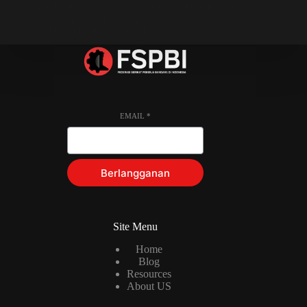
dengan beberapa kawan. Termasuk salah satunya
Khamid Istakhori atau kerap disapa Mas…
Media FSPBI
20 Mei 2026
EMAIL
*
Berlangganan
Site Menu
Home
Blog
Resources
About US